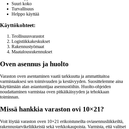
Suuri koko
Turvallisuus
Helppo käyttää
Käyttökohteet:
Teollisuusvarastot
Logistiikkakeskukset
Rakennustyömaat
Maatalousrakennukset
Oven asennus ja huolto
Varaston oven asentaminen vaatii tarkkuutta ja ammattitaitoa
varmistaaksesi sen toimivuuden ja kestävyyden. Suosittelemme aina
käyttämään alan asiantuntijaa asennustöihin. Huolto-ohjeiden
noudattaminen varmistaa oven pitkäikäisyyden ja tehokkaan
toiminnan.
Missä hankkia varaston ovi 10×21?
Voit löytää varaston oven 10×21 erikoistuneilta oviasennusliikkeiltä,
rakennustarvikeliikkeistä sekä verkkokaupoista. Varmista, että valitset