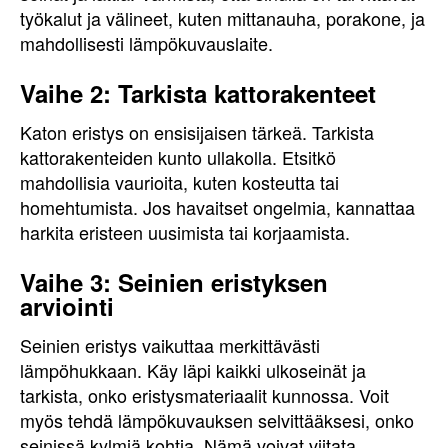
työkalut ja välineet, kuten mittanauha, porakone, ja
mahdollisesti lämpökuvauslaite.
Vaihe 2: Tarkista kattorakenteet
Katon eristys on ensisijaisen tärkeä. Tarkista
kattorakenteiden kunto ullakolla. Etsitkö
mahdollisia vaurioita, kuten kosteutta tai
homehtumista. Jos havaitset ongelmia, kannattaa
harkita eristeen uusimista tai korjaamista.
Vaihe 3: Seinien eristyksen
arviointi
Seinien eristys vaikuttaa merkittävästi
lämpöhukkaan. Käy läpi kaikki ulkoseinät ja
tarkista, onko eristysmateriaalit kunnossa. Voit
myös tehdä lämpökuvauksen selvittääksesi, onko
seinissä kylmiä kohtia. Nämä voivat viitata