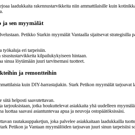
joaa laadukkaita rakennustarvikkeita niin ammattilaisille kuin kotinikka
a.
o ja sen myymälät
velustaan. Petikko Starkin myymälät Vantaalla sijaitsevat strategisilla pa
 työkaluja eri tarpeisiin.
sisustustarvikkeita kilpailukykyiseen hintaan.
a sinua löytämään juuri tarvitsemasi tuotteet.
teihin ja remontteihin
mattilaisia kuin DIY-harrastajiakin. Stark Petikon myymälät tarjoavat laa
e siitä helposti saavutettavan.
ja tarjouksistaan, jotka houkuttelevat asiakkaita yhä uudelleen myymälä
a luottaa saavasi asiantuntevaa apua ja neuvoja ostopäätöksissäsi.
avan rautakauppaketjun, joka palvelee asiakkaitaan laadukkailla tuotteill
tark Petikon ja Vantaan myymälöiden tarjoavan juuri sinun tarpeisiisi so