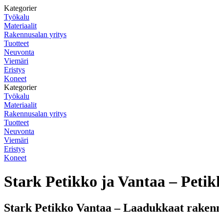
Kategorier
Työkalu
Materiaalit
Rakennusalan yritys
Tuotteet
Neuvonta
Viemäri
Eristys
Koneet
Kategorier
Työkalu
Materiaalit
Rakennusalan yritys
Tuotteet
Neuvonta
Viemäri
Eristys
Koneet
Stark Petikko ja Vantaa – Peti
Stark Petikko Vantaa – Laadukkaat rakenn