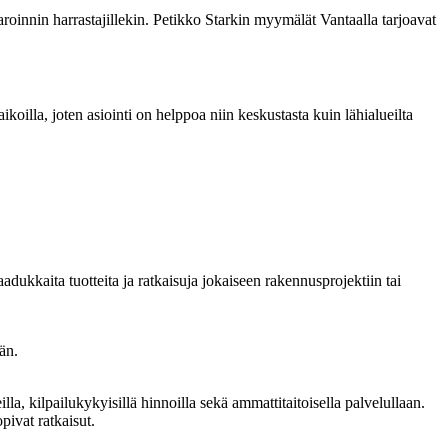
roinnin harrastajillekin. Petikko Starkin myymälät Vantaalla tarjoavat
ikoilla, joten asiointi on helppoa niin keskustasta kuin lähialueilta
dukkaita tuotteita ja ratkaisuja jokaiseen rakennusprojektiin tai
än.
a, kilpailukykyisillä hinnoilla sekä ammattitaitoisella palvelullaan.
pivat ratkaisut.