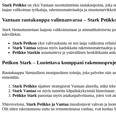
Stark Petikko
on yksi Vantaan suosituimmista rautakaupoista, joka tar
laajan valikoiman työkaluja, rakennusmateriaaleja ja sisustustarvikkeit
Vantaan rautakauppa valinnanvaraa – Stark Petikk
Stark Vantaa
tunnetaan laajasta valikoimastaan ja ammattitaitoisesta pal
tulevillekin.
Stark Petikon
yksi vahvuuksista on sen laaja valikoima erilaisia
Stark Vantaa
tarjoaa myös laadukkaita rakennusmateriaaleja ja 
Petikko Starkin
asiantunteva ja ystävällinen henkilökunta autta
Petikon Stark – Luotettava kumppani rakennusprojek
Rautakauppa Vantaalla
on monipuolinen toimija, joka palvelee niin am
remonttiin.
Stark Petikko
sijaitsee strategisesti Vantaan alueella, mikä teke
Stark Vantaa
on myös tunnettu kilpailukykyisistä hinnoistaan 
Petikko Stark
panostaa myös asiakaspalveluunsa, joten voit ain
Yhteenvetona
,
Stark Petikko ja Vantaa
muodostavat vahvan ja luotett
Olit sitten rakentamassa uutta tai remontoimassa vanhaa, voit luottaa S