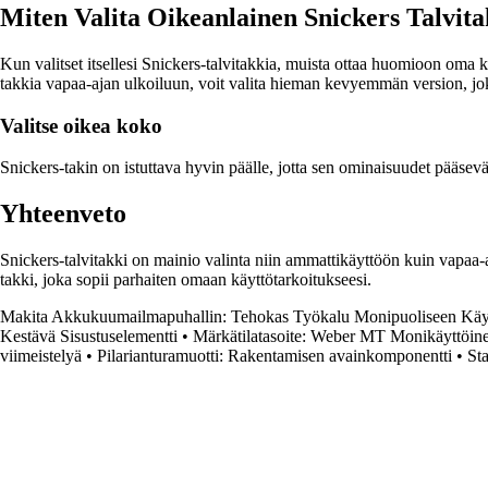
Miten Valita Oikeanlainen Snickers Talvita
Kun valitset itsellesi Snickers-talvitakkia, muista ottaa huomioon oma käy
takkia vapaa-ajan ulkoiluun, voit valita hieman kevyemmän version, joka
Valitse oikea koko
Snickers-takin on istuttava hyvin päälle, jotta sen ominaisuudet pääsev
Yhteenveto
Snickers-talvitakki on mainio valinta niin ammattikäyttöön kuin vapaa-a
takki, joka sopii parhaiten omaan käyttötarkoitukseesi.
Makita Akkukuumailmapuhallin: Tehokas Työkalu Monipuoliseen Käy
Kestävä Sisustuselementti
•
Märkätilatasoite: Weber MT Monikäyttöine
viimeistelyä
•
Pilarianturamuotti: Rakentamisen avainkomponentti
•
St