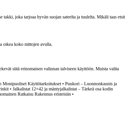
 takki, joka tarjoaa hyvän suojan sateelta ja tuulelta. Mikäli taas etsit
aa oikea koko mittojen avulla.
kevät siitä erinomaisen valinnan talviseen käyttöön. Muista valita
n Monipuoliset Käyttötarkoitukset
•
Puukori – Luonnonkaunis ja
inkit
•
Jalkalistat 12×42 ja mäntyjalkalistat – Tärkeä osa kodin
omainen Ratkaisu Rakennus eristeisiin
•