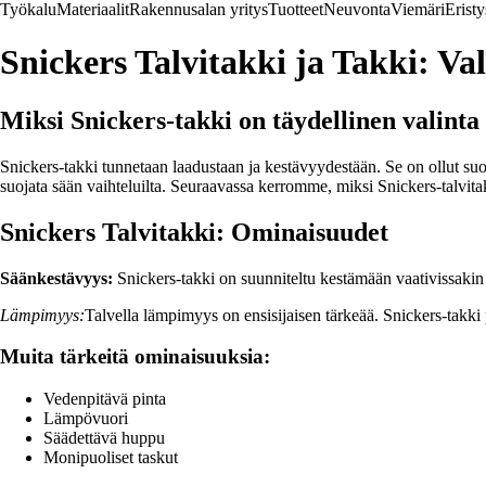
Työkalu
Materiaalit
Rakennusalan yritys
Tuotteet
Neuvonta
Viemäri
Eristy
Snickers Talvitakki ja Takki: Va
Miksi Snickers-takki on täydellinen valinta
Snickers-takki tunnetaan laadustaan ja kestävyydestään. Se on ollut suos
suojata sään vaihteluilta. Seuraavassa kerromme, miksi Snickers-talvitak
Snickers Talvitakki: Ominaisuudet
Säänkestävyys:
Snickers-takki on suunniteltu kestämään vaativissakin sä
Lämpimyys:
Talvella lämpimyys on ensisijaisen tärkeää. Snickers-takki 
Muita tärkeitä ominaisuuksia:
Vedenpitävä pinta
Lämpövuori
Säädettävä huppu
Monipuoliset taskut