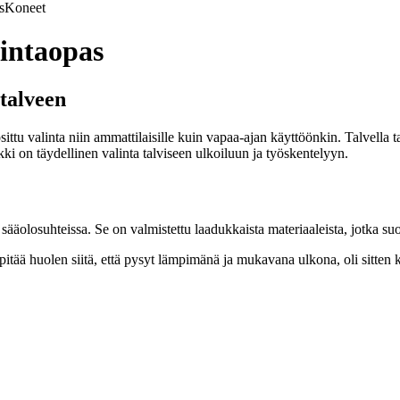
s
Koneet
lintaopas
 talveen
ittu valinta niin ammattilaisille kuin vapaa-ajan käyttöönkin. Talvella 
ki on täydellinen valinta talviseen ulkoiluun ja työskentelyyn.
äolosuhteissa. Se on valmistettu laadukkaista materiaaleista, jotka suoja
pitää huolen siitä, että pysyt lämpimänä ja mukavana ulkona, oli sitten k