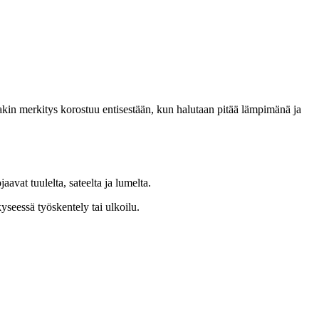
takin merkitys korostuu entisestään, kun halutaan pitää lämpimänä ja
avat tuulelta, sateelta ja lumelta.
yseessä työskentely tai ulkoilu.