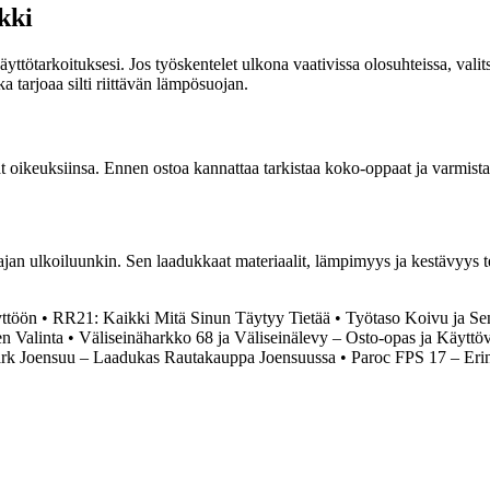
kki
ttötarkoituksesi. Jos työskentelet ulkona vaativissa olosuhteissa, valitse
 tarjoaa silti riittävän lämpösuojan.
ät oikeuksiinsa. Ennen ostoa kannattaa tarkistaa koko-oppaat ja varmist
jan ulkoiluunkin. Sen laadukkaat materiaalit, lämpimyys ja kestävyys te
ttöön
•
RR21: Kaikki Mitä Sinun Täytyy Tietää
•
Työtaso Koivu ja Se
n Valinta
•
Väliseinäharkko 68 ja Väliseinälevy – Osto-opas ja Käyttöv
ark Joensuu – Laadukas Rautakauppa Joensuussa
•
Paroc FPS 17 – Erin