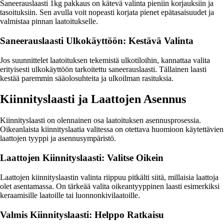
Saneerauslaasti 1kg pakkaus on kätevä valinta pieniin korjauksiin ja
tasoituksiin. Sen avulla voit nopeasti korjata pienet epätasaisuudet ja
valmistaa pinnan laatoitukselle.
Saneerauslaasti Ulkokäyttöön: Kestävä Valinta
Jos suunnittelet laatoituksen tekemistä ulkotiloihin, kannattaa valita
erityisesti ulkokäyttöön tarkoitettu saneerauslaasti. Tällainen laasti
kestää paremmin sääolosuhteita ja ulkoilman rasituksia.
Kiinnityslaasti ja Laattojen Asennus
Kiinnityslaasti on olennainen osa laatoituksen asennusprosessia.
Oikeanlaista kiinnityslaatia valitessa on otettava huomioon käytettävien
laattojen tyyppi ja asennusympäristö.
Laattojen Kiinnityslaasti: Valitse Oikein
Laattojen kiinnityslaastin valinta riippuu pitkälti siitä, millaisia laattoja
olet asentamassa. On tärkeää valita oikeantyyppinen laasti esimerkiksi
keraamisille laatoille tai luonnonkivilaatoille.
Valmis Kiinnityslaasti: Helppo Ratkaisu