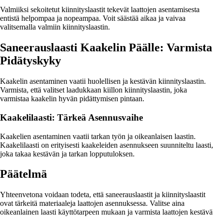
Valmiiksi sekoitetut kiinnityslaastit tekevät laattojen asentamisesta
entistä helpompaa ja nopeampaa. Voit säästää aikaa ja vaivaa
valitsemalla valmiin kiinnityslaastin.
Saneerauslaasti Kaakelin Päälle: Varmista
Pidätyskyky
Kaakelin asentaminen vaatii huolellisen ja kestävän kiinnityslaastin.
Varmista, että valitset laadukkaan kiillon kiinnityslaastin, joka
varmistaa kaakelin hyvän pidättymisen pintaan.
Kaakelilaasti: Tärkeä Asennusvaihe
Kaakelien asentaminen vaatii tarkan työn ja oikeanlaisen laastin.
Kaakelilaasti on erityisesti kaakeleiden asennukseen suunniteltu laasti,
joka takaa kestävän ja tarkan lopputuloksen.
Päätelmä
Yhteenvetona voidaan todeta, että saneerauslaastit ja kiinnityslaastit
ovat tärkeitä materiaaleja laattojen asennuksessa. Valitse aina
oikeanlainen laasti käyttötarpeen mukaan ja varmista laattojen kestävä