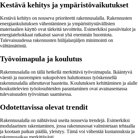
Kestävä kehitys ja ympäristövaikutukset
Kestävä kehitys on nouseva prioriteetti rakennusalalla. Rakennusten
energiankulutuksen vähentäminen ja ympäristöystävällisten
materiaalien käyttö ovat tärkeitä tavoitteita. Esimerkiksi passiivitalot ja
energiatehokkaat ratkaisut saavat yhä enemmän huomiota.
Tulevaisuudessa rakennusten hiilijalanjäljen minimointi on
välttämätöntä.
Työvoimapula ja koulutus
Rakennusalalla on tällä hetkellä merkittävä työvoimapula. Ikääntyvä
väestö ja nuorempien sukupolvien haluttomuus työskennellä
rakennusalalla aiheuttavat haasteita. Koulutuksen kehittäminen ja alalle
houkuttelevien työolosuhteiden parantaminen ovat avainasemassa
tulevaisuuden työvoiman saamisessa.
Odotettavissa olevat trendit
Rakennusalalla on nähtävissä useita nousevia trendejä. Esimerkiksi
modulaarinen rakentaminen, jossa rakennusosat valmistetaan tehtaalla
ja kootaan paikan päällä, yleistyy. Tämä voi vähentää kustannuksia ja
rakennusaikaa merkittävästi.