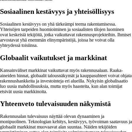
Sosiaalinen kestävyys ja yhteisöllisyys
Sosiaalinen kestävyys on yhä tärkeämpi teema rakentamisessa.
Yhteisöjen tarpeiden huomioiminen ja sosiaalisten tilojen luominen
ovat keskeisiä tekijöitä, jotka vaikuttavat rakennusprojekteihin. Ihmiset
arvostavat yhä enemmän elinympäristöjä, joissa he voivat olla
yhteydessä toisiinsa.
Globaalit vaikutukset ja markkinat
Kansainväliset markkinat vaikuttavat myös rakennusalaan. Raaka-
aineiden hinnat, globaalit talousnäkymät ja kauppasuhteet voivat ohjata
rakennushankkeita ja investointeja eri alueilla. Nykyisin globalisaatio
luo uusia mahdollisuuksia, mutta myös haasteita, kun alan toimijat
etsivät uusia markkinoita.
Yhteenveto tulevaisuuden näkymistä
Rakennusalan tulevaisuus näyttää olevan dynaaminen ja
monipuolinen. Teknologian kehitys, kestävyys, työvoiman saatavuus ja
globaalit markkinat muovaavat alan suuntaa. Näiden tekijöiden