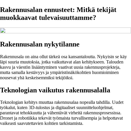
Rakennusalan ennusteet: Mitkä tekijät
muokkaavat tulevaisuuttamme?
Rakennusalan nykytilanne
Rakennusala on aina ollut tärkeä osa kansantaloutta. Nykyisin se käy
läpi suuria muutoksia, jotka vaikuttavat alan kehitykseen. Talouden
kasvu ja väestön lisääntyminen vaativat uusia rakennusprojekteja,
mutta samalla kestävyys ja ympäristönäkökohtien huomioiminen
nousevat yhä keskeisemmiksi tekijöiksi.
Teknologian vaikutus rakennusalalla
Teknologian kehitys muuttaa rakennusalaa nopealla tahdilla. Uudet
työkalut, kuten 3D-tulostus ja digitaaliset suunnitteluohjelmat,
parantavat tehokkuutta ja vähentävät virheitä rakennusprosessissa.
Dronet ja robotiikka tekevät työmaista turvallisempia ja helpottavat
vaikeasti saavutettavien kohtien tarkistamista.