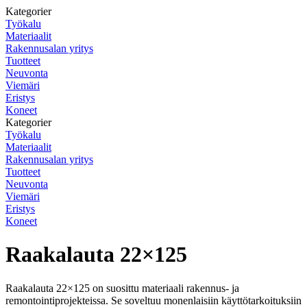
Kategorier
Työkalu
Materiaalit
Rakennusalan yritys
Tuotteet
Neuvonta
Viemäri
Eristys
Koneet
Kategorier
Työkalu
Materiaalit
Rakennusalan yritys
Tuotteet
Neuvonta
Viemäri
Eristys
Koneet
Raakalauta 22×125
Raakalauta 22×125 on suosittu materiaali rakennus- ja
remontointiprojekteissa. Se soveltuu monenlaisiin käyttötarkoituksiin