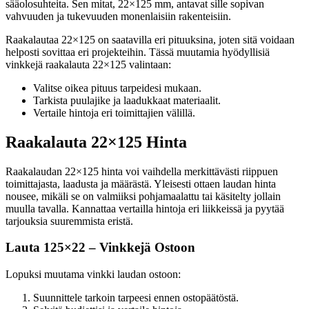
sääolosuhteita. Sen mitat, 22×125 mm, antavat sille sopivan
vahvuuden ja tukevuuden monenlaisiin rakenteisiin.
Raakalautaa 22×125 on saatavilla eri pituuksina, joten sitä voidaan
helposti sovittaa eri projekteihin. Tässä muutamia hyödyllisiä
vinkkejä raakalauta 22×125 valintaan:
Valitse oikea pituus tarpeidesi mukaan.
Tarkista puulajike ja laadukkaat materiaalit.
Vertaile hintoja eri toimittajien välillä.
Raakalauta 22×125 Hinta
Raakalaudan 22×125 hinta voi vaihdella merkittävästi riippuen
toimittajasta, laadusta ja määrästä. Yleisesti ottaen laudan hinta
nousee, mikäli se on valmiiksi pohjamaalattu tai käsitelty jollain
muulla tavalla. Kannattaa vertailla hintoja eri liikkeissä ja pyytää
tarjouksia suuremmista eristä.
Lauta 125×22 – Vinkkejä Ostoon
Lopuksi muutama vinkki laudan ostoon:
Suunnittele tarkoin tarpeesi ennen ostopäätöstä.