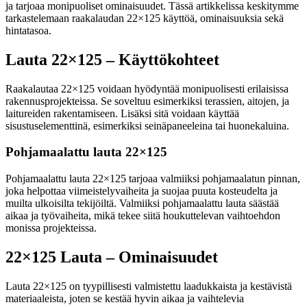
ja tarjoaa monipuoliset ominaisuudet. Tässä artikkelissa keskitymme
tarkastelemaan raakalaudan 22×125 käyttöä, ominaisuuksia sekä
hintatasoa.
Lauta 22×125 – Käyttökohteet
Raakalautaa 22×125 voidaan hyödyntää monipuolisesti erilaisissa
rakennusprojekteissa. Se soveltuu esimerkiksi terassien, aitojen, ja
laitureiden rakentamiseen. Lisäksi sitä voidaan käyttää
sisustuselementtinä, esimerkiksi seinäpaneeleina tai huonekaluina.
Pohjamaalattu lauta 22×125
Pohjamaalattu lauta 22×125 tarjoaa valmiiksi pohjamaalatun pinnan,
joka helpottaa viimeistelyvaiheita ja suojaa puuta kosteudelta ja
muilta ulkoisilta tekijöiltä. Valmiiksi pohjamaalattu lauta säästää
aikaa ja työvaiheita, mikä tekee siitä houkuttelevan vaihtoehdon
monissa projekteissa.
22×125 Lauta – Ominaisuudet
Lauta 22×125 on tyypillisesti valmistettu laadukkaista ja kestävistä
materiaaleista, joten se kestää hyvin aikaa ja vaihtelevia