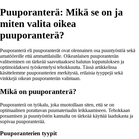
Puuporanterä: Mikä se on ja
miten valita oikea
puuporanterä?
Puuporanterä eli puuporanterät ovat olennainen osa puuntyöstöä sekä
amatööreille että ammattilaisille. Oikeanlaisen puuporanterän
valitseminen on tärkeää saavuttaaksesi halutun lopputuloksen ja
optimoidaksesi työskentelysi tehokkuutta. Tässä artikkelissa
käsittelemme puuporanterien merkitystä, erilaisia tyyppejä sekä
vinkkejä oikean puuporanterän valintaan.
Mikä on puuporanterä?
Puuporanterä on työkalu, joka muotoillaan siten, että se on
optimaalinen porattavan puumateriaalin leikkaamiseen. Tehokkaan
poraamisen ja puuntyöstön kannalta on tärkeää käyttää laadukasta ja
sopivaa puuporanterää.
Puuporanterien tyypit