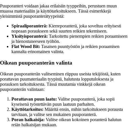
Puuporanteri voidaan jakaa erilaisiin tyyppeihin, perustuen muun
muassa materiaaliin ja käyttötarkoitukseen. Tässä esimerkkejä
yleisimmistä puuporanterätyypeistä:
Spiraaliporanterä:
Kierreporanterä, joka soveltuu erityisesti
nopeaan poraukseen sekä suurten reikien tekemiseen.
Yksityisporanterä:
Tarkoitettu pienempien reikien poraamiseen
ja hienostuneeseen työhön.
Flat Wood Bit:
Tasaisen puuntyöstön ja reikien poraamisen
kannalta erinomainen valinta.
Oikean puuporanterän valinta
Oikean puuporanterän valitseminen riippuu useista tekijöistä, kuten
porattavan puumateriaalin tyypistä, halutusta lopputuloksesta ja
porauksen tarkoituksesta. Tässä muutamia vinkkejä oikean
puuporanterän valintaan:
Porattavan puun laatu:
Valitse puuporanterä, joka sopii
kyseisenä työstettävän puun laatuun parhaiten.
Käyttötarkoitus:
Määritä ensin, mihin tarkoitukseen porausta
tarvitaan, ja valitse sen mukainen puuporanterä.
Poran halkaisija:
Valitse oikean kokoinen poranterä halutun
reiän halkaisijan mukaan.