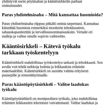
yhdistyvät usein pöytäsahan ja kääntösirkkelin parhaat
ominaisuudet.
Paras yhdistelmäsaha – Mitä kannattaa huomioida?
Paras yhdistelmäsaha riippuu pitkälti omista tarpeistasi. Kannattaa
kiinnittää huomiota esimerkiksi moottorin tehokkuuteen,
sahauskapasiteettiin ja turvallisuusominaisuuksiin. Vertaile eri
malleja ja valitse sinulle sopivin vaihtoehto.
Kääntösirkkeli – Kätevä työkalu
tarkkaan työskentelyyn
Kääntösirkkeli mahdollistaa työskentelyn tarkasti ja tehokkaasti. Sen
avulla voit tehdä tarkkoja kulmia ja leikkauksia erilaisiin
materiaaleihin. Kääntösirkkeli on suosittu valinta erityisesti
puusepille ja remonttityömaille.
Paras kääntöpöytäsirkkeli – Valitse laadukas
työkalu
Kääntöpöytäsirkkeli on monipuolinen työkalu, joka mahdollistaa
erilaisten leikkausten tekemisen vaivattomasti. Valitse laadukas ja