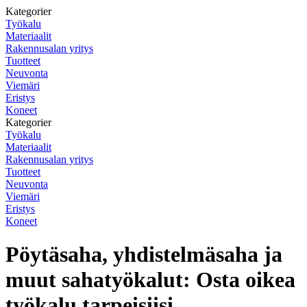
Kategorier
Työkalu
Materiaalit
Rakennusalan yritys
Tuotteet
Neuvonta
Viemäri
Eristys
Koneet
Kategorier
Työkalu
Materiaalit
Rakennusalan yritys
Tuotteet
Neuvonta
Viemäri
Eristys
Koneet
Pöytäsaha, yhdistelmäsaha ja
muut sahatyökalut: Osta oikea
työkalu tarpeisiisi