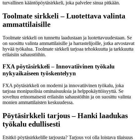
turvallinen kääntöpöytäsirkkeli, joka palvelee sinua pitkään.
Toolmate sirkkeli – Luotettava valinta
ammattilaisille
Toolmate sirkkeli on tunnettu laadustaan ja luotettavuudestaan. Se
on suosittu valinta ammattilaisille ja harrastelijoille, jotka arvostavat
hyvää työkalua. Toolmate sirkkeli tarjoaa tehokkuutta ja tarkkuutta
erilaisiin sahaustöihin.
FXA pöytäsirkkeli – Innovatiivinen työkalu
nykyaikaiseen työskentelyyn
FXA pöytäsirkkeli on moderni ja innovatiivinen työkalu, joka
tarjoaa monipuolisia ominaisuuksia ja helppokäyttöisyyttä. Se
soveltuu erinomaisesti erilaisiin sahaustöihin ja on suosittu valinta
monien ammattilaisten keskuudessa.
Pöytäsirkkeli tarjous – Hanki laadukas
työkalu edullisesti
Etsitkö pöytäsirkkelille tarjousta? Tarjous voi olla loistava tilaisuus