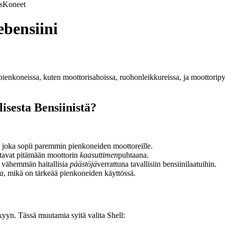
s
Koneet
ebensiini
 pienkoneissa, kuten moottorisahoissa, ruohonleikkureissa, ja moottoripy
isesta Bensiinistä?
, joka sopii paremmin pienkoneiden moottoreille.
uttavat pitämään moottorin
kaasuttimen
puhtaana.
a vähemmän haitallisia
päästöjä
verrattuna tavallisiin bensiinilaatuihin.
na
, mikä on tärkeää pienkoneiden käyttössä.
ykyyn. Tässä muutamia syitä valita Shell: