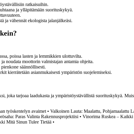
ystävällisiin ratkaisuihin.
uhtaana ja ylläpitämään suorituskykyä.
ettavuuteen.
tä ja vähennät ekologista jalanjälkeäsi.
ikein?
ssa, poissa lasten ja lemmikkien ulottuvilta.
, ja noudata moottorin valmistajan antamia ohjeita.
 pienkone säännöllisesti.
rkit kierrätetään asianmukaisesti ympäristön suojelemiseksi.
i, joka tarjoaa laadukasta ja ympäristöystävällistä suorituskykyä. Muist
aan työskentelyn avaimet
•
Valkoinen Lauta: Maalattu, Pohjamaalattu 
rösaha: Paras Valinta Rakennusprojektiisi
•
Vinorima Ruskea – Kaikki T
kki Mitä Sinun Tulee Tietää
•