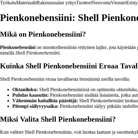
Työkalu
Materiaalit
Rakennusalan yritys
Tuotteet
Neuvonta
Viemäri
Eristy
Pienkonebensiini: Shell Pienkon
Mikä on Pienkonebensiini?
Pienkonebensiini
on moottoribensiinin erityinen lajike, jota käytetään
nimellä
Shell Pienkonebensiini
.
Kuinka Shell Pienkonebensiini Eroaa Tavall
Shell Pienkonebensiini eroaa tavallisesta bensiinistä useilla tavoilla:
Oktaniluku:
Shell Pienkonebensiinissä on optimoitu
oktaniluku
Puhdas kaasutin:
Pienkonebensiini sisältää lisäaineita, jotka a
Vähemmän haitallisia päästöjä:
Shell Pienkonebensiini tuotta
Pitempi säilyvyysaika:
Pienkonebensiini säilyy pitkään
stabiili
Miksi Valita Shell Pienkonebensiini?
Kun valitset Shell Pienkonebensiinin, voit luottaa laatuun ja suoritusk