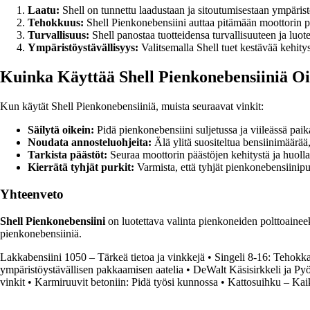
Laatu:
Shell on tunnettu laadustaan ja sitoutumisestaan ympäristö
Tehokkuus:
Shell Pienkonebensiini auttaa pitämään moottorin p
Turvallisuus:
Shell panostaa tuotteidensa turvallisuuteen ja luot
Ympäristöystävällisyys:
Valitsemalla Shell tuet kestävää kehitys
Kuinka Käyttää Shell Pienkonebensiiniä O
Kun käytät Shell Pienkonebensiiniä, muista seuraavat vinkit:
Säilytä oikein:
Pidä pienkonebensiini suljetussa ja viileässä paika
Noudata annosteluohjeita:
Älä ylitä suositeltua bensiinimäärää
Tarkista päästöt:
Seuraa moottorin päästöjen kehitystä ja huolla
Kierrätä tyhjät purkit:
Varmista, että tyhjät pienkonebensiinipu
Yhteenveto
Shell Pienkonebensiini
on luotettava valinta pienkoneiden polttoaineeks
pienkonebensiiniä.
Lakkabensiini 1050 – Tärkeä tietoa ja vinkkejä
•
Singeli 8-16: Tehokk
ympäristöystävällisen pakkaamisen aatelia
•
DeWalt Käsisirkkeli ja Pyö
vinkit
•
Karmiruuvit betoniin: Pidä työsi kunnossa
•
Kattosuihku – Kai