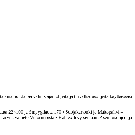
a aina noudattaa valmistajan ohjeita ja turvallisuusohjeita käyttäessäsi
Lauta 22×100 ja Smyygilauta 170
•
Suojakartonki ja Maitopahvi –
arvittava tieto Vinorimoista
•
Halltex-levy seinään: Asennusohjeet ja