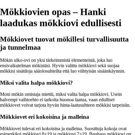
Mökkiovien opas – Hanki
laadukas mökkiovi edullisesti
Mökkiovet tuovat mökillesi turvallisuutta
ja tunnelmaa
Mökin ulko-ovi on yksi tärkeimmistä elementeistä, joka luo
ensivaikutelman mökistäsi. Hyvin valittu mökkiovi sekä suojaa
mökkisi sisätiloja sääolosuhteilta että luo viihtyisän sisäänkäynnin.
Miksi valita halpa mökkiovi?
Moni mökin omistaja miettii, miksi valita halpa mökkiovi. Usein
halvempi vaihtoehto ei tarkoita huonoa laatua, vaan edulliset
mökkiovet voivat tarjota hyvän hinta-laatusuhteen mökkisi tarpeisiin.
Mökkiovet eri kokoisina ja malleina
Mökkiovet tulevat eri kokoisina ja malleina. Suosittuja kokoja ovat
esimerkiksi mökkiovi 8×19 ja mökkiovi 7×19. Bauhaus mökkiovi on