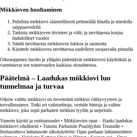
Mökkioven huoltaminen
Puhdista mökkiovi säännöllisesti pehmeällä liinalla ja miedolla
saippuavedellä
Tarkista mökkioven tiivisteet ja välit, ja tarvittaessa korjaa
mahdolliset vuodot
Säädä tarvittaessa mökkioven lukkoa ja saranoita
Käsittele mökkiovea tarvittaessa uudelleen suojaavalla pinnalla
Oikeaoppinen huolto ja ylläpito pidentävät mökkiovesi käyttöikää ja
varmistavat sen toimivuuden kaikissa olosuhteissa.
Päätelmä – Laadukas mökkiovi luo
tunnelmaa ja turvaa
Oikein valittu mökkiovi on investointi mökkisi viihtyvyyteen ja
turvallisuuteen. Tutki eri vaihtoehtoja, vertaile hintoja ja valitse
mökkiovi, joka sopii parhaiten mökkisi tyyliin ja tarpeisiin.
Vanerin käyttö ja ominaisuudet
•
Mökkiovien opas – Hanki laadukas
mökkiovi edullisesti
•
Tutustu Parhaisiin Puuöljyihin Terassille
•
Itsetasoittuva lattiatasoite ulkokäyttöön: Opas parhaan lattiatasoitteen