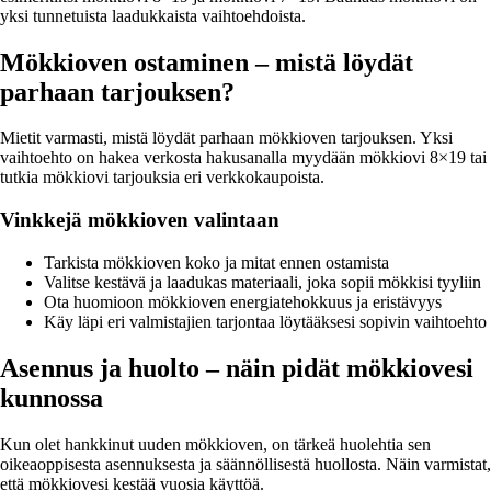
yksi tunnetuista laadukkaista vaihtoehdoista.
Mökkioven ostaminen – mistä löydät
parhaan tarjouksen?
Mietit varmasti, mistä löydät parhaan mökkioven tarjouksen. Yksi
vaihtoehto on hakea verkosta hakusanalla myydään mökkiovi 8×19 tai
tutkia mökkiovi tarjouksia eri verkkokaupoista.
Vinkkejä mökkioven valintaan
Tarkista mökkioven koko ja mitat ennen ostamista
Valitse kestävä ja laadukas materiaali, joka sopii mökkisi tyyliin
Ota huomioon mökkioven energiatehokkuus ja eristävyys
Käy läpi eri valmistajien tarjontaa löytääksesi sopivin vaihtoehto
Asennus ja huolto – näin pidät mökkiovesi
kunnossa
Kun olet hankkinut uuden mökkioven, on tärkeä huolehtia sen
oikeaoppisesta asennuksesta ja säännöllisestä huollosta. Näin varmistat,
että mökkiovesi kestää vuosia käyttöä.