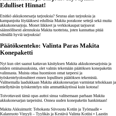
Edulliset Hinnat!
Etsitkö akkukonesarja tarjouksia? Seuraa alan tarjouksia ja
kampanjoita löytääksesi edullisia Makita porakone settejä sekä muita
akkukonesarjoja. Monet liikkeet ja verkkokaupat tarjoavat
säännöllisesti alennuksia Makita tuotteista, joten kannattaa pitää
silmällä hyviä tarjouksia!
Päätöksenteko: Valinta Paras Makita
Konepaketti
Nyt kun olet saanut kattavan käsityksen Makita akkukonesarjoista ja
niiden ominaisuuksista, olet valmis tekemään päätöksen konepaketin
valinnasta. Muista ottaa huomioon omat tarpeesi ja
työskentelyolosuhteet ennen lopullisen päätöksen tekemistä.
Valitsemalla laadukkaan Makita akkukonesarjan varmistat tehokkaan ja
miellyttävän työskentelyn niin ammattikäytössä kuin kotona!
Toivottavasti tämä opas auttoi sinua valitsemaan parhaan Makita
akkukonesarjan tarpeisiisi. Onnea uuden konepaketin hankintaan!
Makita Akkuimurit: Tehokasta Siivousta Kotiin ja Työmaalle
•
Kalanruoto Vinyyli – Tyylikäs ja Kestävä Valinta Kotiisi
•
Laastin