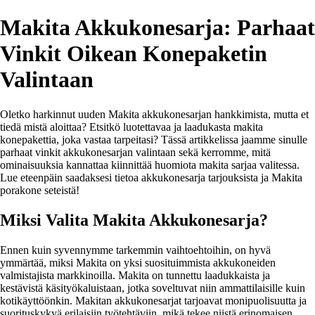
Makita Akkukonesarja: Parhaat
Vinkit Oikean Konepaketin
Valintaan
Oletko harkinnut uuden Makita akkukonesarjan hankkimista, mutta et
tiedä mistä aloittaa? Etsitkö luotettavaa ja laadukasta makita
konepakettia, joka vastaa tarpeitasi? Tässä artikkelissa jaamme sinulle
parhaat vinkit akkukonesarjan valintaan sekä kerromme, mitä
ominaisuuksia kannattaa kiinnittää huomiota makita sarjaa valitessa.
Lue eteenpäin saadaksesi tietoa akkukonesarja tarjouksista ja Makita
porakone seteistä!
Miksi Valita Makita Akkukonesarja?
Ennen kuin syvennymme tarkemmin vaihtoehtoihin, on hyvä
ymmärtää, miksi Makita on yksi suosituimmista akkukoneiden
valmistajista markkinoilla. Makita on tunnettu laadukkaista ja
kestävistä käsityökaluistaan, jotka soveltuvat niin ammattilaisille kuin
kotikäyttöönkin. Makitan akkukonesarjat tarjoavat monipuolisuutta ja
suorituskykyä erilaisiin työtehtäviin, mikä tekee niistä erinomaisen