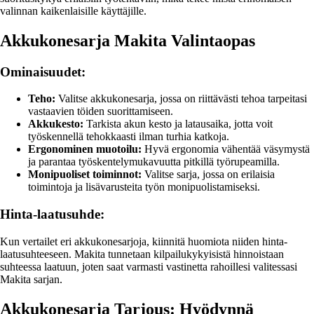
valinnan kaikenlaisille käyttäjille.
Akkukonesarja Makita Valintaopas
Ominaisuudet:
Teho:
Valitse akkukonesarja, jossa on riittävästi tehoa tarpeitasi
vastaavien töiden suorittamiseen.
Akkukesto:
Tarkista akun kesto ja latausaika, jotta voit
työskennellä tehokkaasti ilman turhia katkoja.
Ergonominen muotoilu:
Hyvä ergonomia vähentää väsymystä
ja parantaa työskentelymukavuutta pitkillä työrupeamilla.
Monipuoliset toiminnot:
Valitse sarja, jossa on erilaisia
toimintoja ja lisävarusteita työn monipuolistamiseksi.
Hinta-laatusuhde:
Kun vertailet eri akkukonesarjoja, kiinnitä huomiota niiden hinta-
laatusuhteeseen. Makita tunnetaan kilpailukykyisistä hinnoistaan
suhteessa laatuun, joten saat varmasti vastinetta rahoillesi valitessasi
Makita sarjan.
Akkukonesarja Tarjous: Hyödynnä