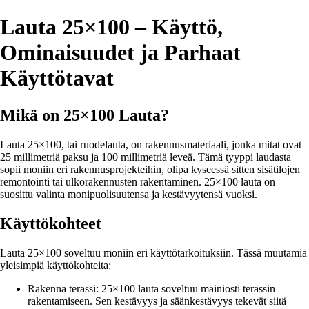
Lauta 25×100 – Käyttö,
Ominaisuudet ja Parhaat
Käyttötavat
Mikä on 25×100 Lauta?
Lauta 25×100, tai ruodelauta, on rakennusmateriaali, jonka mitat ovat
25 millimetriä paksu ja 100 millimetriä leveä. Tämä tyyppi laudasta
sopii moniin eri rakennusprojekteihin, olipa kyseessä sitten sisätilojen
remontointi tai ulkorakennusten rakentaminen. 25×100 lauta on
suosittu valinta monipuolisuutensa ja kestävyytensä vuoksi.
Käyttökohteet
Lauta 25×100 soveltuu moniin eri käyttötarkoituksiin. Tässä muutamia
yleisimpiä käyttökohteita:
Rakenna terassi: 25×100 lauta soveltuu mainiosti terassin
rakentamiseen. Sen kestävyys ja säänkestävyys tekevät siitä