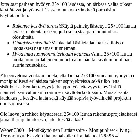
Jotta saat parhaan hyödyn 25×100 laudasta, on tärkeää valita oikeat
käyttötavat ja työtavat. Tässä muutamia vinkkejä parhaisiin
käyttötapoihin:
Rakenna kestävä terassi:
Käytä painekyllästettyä 25×100 lautaa
terassin rakentamiseen, jotta se kestää paremmin ulko-
olosuhteita.
Viimeistele sisätilat:
Maalaa tai käsittele lautaa sisätiloissa
luodaksesi haluamasi tunnelman.
Hyödynnä luonnonmateriaalin kauneus:
Anna 25×100 lautaa
luoda luonnonläheinen tunnelma pihaan tai sisätiloihin ilman
suuria muutoksia.
Yhteenvetona voidaan todeta, että lautaa 25×100 voidaan hyödyntää
monipuolisesti erilaisissa rakennusprojekteissa sekä ulko- että
sisätiloissa. Sen kestävyys ja helppo työstettävyys tekevät siitä
ihanteellisen valinnan moniin eri käyttötarkoituksiin. Muista valita
laadukas ja kestävä lauta sekä käyttää sopivia työvälineitä projektin
onnistumiseksi.
Ole luova ja rohkea käyttäessäsi 25×100 lautaa rakennusprojekteissasi
ja nauti lopputuloksesta, joka kestää aikaa!
Weber 3300 – Monikäyttöinen Lattiatasoite
•
Monipuoliset 4living
Termoruukut Kasvien Ihannepaikalle
•
Lattialaudat 28×95 –