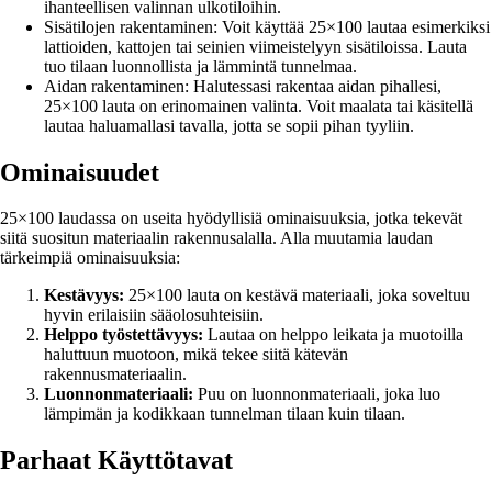
ihanteellisen valinnan ulkotiloihin.
Sisätilojen rakentaminen: Voit käyttää 25×100 lautaa esimerkiksi
lattioiden, kattojen tai seinien viimeistelyyn sisätiloissa. Lauta
tuo tilaan luonnollista ja lämmintä tunnelmaa.
Aidan rakentaminen: Halutessasi rakentaa aidan pihallesi,
25×100 lauta on erinomainen valinta. Voit maalata tai käsitellä
lautaa haluamallasi tavalla, jotta se sopii pihan tyyliin.
Ominaisuudet
25×100 laudassa on useita hyödyllisiä ominaisuuksia, jotka tekevät
siitä suositun materiaalin rakennusalalla. Alla muutamia laudan
tärkeimpiä ominaisuuksia:
Kestävyys:
25×100 lauta on kestävä materiaali, joka soveltuu
hyvin erilaisiin sääolosuhteisiin.
Helppo työstettävyys:
Lautaa on helppo leikata ja muotoilla
haluttuun muotoon, mikä tekee siitä kätevän
rakennusmateriaalin.
Luonnonmateriaali:
Puu on luonnonmateriaali, joka luo
lämpimän ja kodikkaan tunnelman tilaan kuin tilaan.
Parhaat Käyttötavat