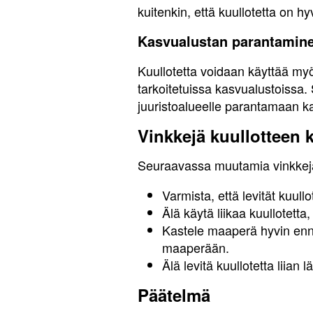
kuitenkin, että kuullotetta on hy
Kasvualustan parantamin
Kuullotetta voidaan käyttää myö
tarkoitetuissa kasvualustoissa. 
juuristoalueelle parantamaan ka
Vinkkejä kuullotteen 
Seuraavassa muutamia vinkkejä 
Varmista, että levität kuull
Älä käytä liikaa kuullotett
Kastele maaperä hyvin ennen
maaperään.
Älä levitä kuullotetta liian 
Päätelmä