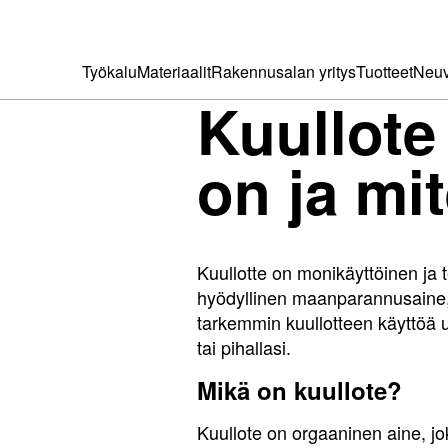
Työkalu
Materiaalit
Rakennusalan yritys
Tuotteet
Neuv
Kuullote
on ja mit
Kuullotte on monikäyttöinen ja t
hyödyllinen maanparannusaine, 
tarkemmin kuullotteen käyttöä u
tai pihallasi.
Mikä on kuullote?
Kuullote on orgaaninen aine, jok