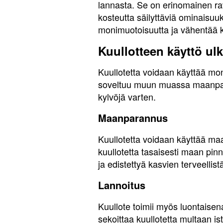
lannasta. Se on erinomainen r
kosteutta säilyttäviä ominaisuu
monimuotoisuutta ja vähentää k
Kuullotteen käyttö ul
Kuullotetta voidaan käyttää moni
soveltuu muun muassa maanparan
kylvöjä varten.
Maanparannus
Kuullotetta voidaan käyttää ma
kuullotetta tasaisesti maan pin
ja edistettyä kasvien terveellis
Lannoitus
Kuullote toimii myös luontaisena
sekoittaa kuullotetta multaan is