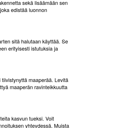
rakennetta sekä lisäämään sen
 joka edistää luonnon
varten sitä halutaan käyttää. Se
erityisesti istutuksia ja
tiivistynyttä maaperää. Levitä
ättyä maaperän ravinteikkuutta
teita kasvun tueksi. Voit
 lannoituksen yhteydessä. Muista