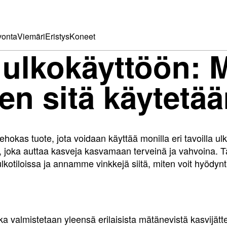
onta
Viemäri
Eristys
Koneet
 ulkokäyttöön: M
en sitä käytetää
ehokas tuote, jota voidaan käyttää monilla eri tavoilla ulk
joka auttaa kasveja kasvamaan terveinä ja vahvoina. Tä
lkotiloissa ja annamme vinkkejä siitä, miten voit hyödy
a valmistetaan yleensä erilaisista mätänevistä kasvijätte