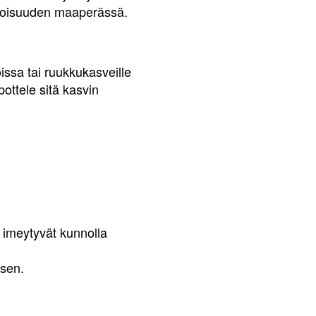
n pitoisuuden maaperässä.
issa tai ruukkukasveille
pottele sitä kasvin
 imeytyvät kunnolla
isen.