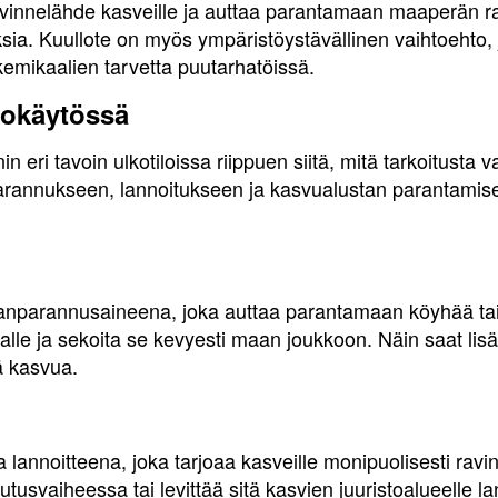
avinnelähde kasveille ja auttaa parantamaan maaperän 
ksia. Kuullote on myös ympäristöystävällinen vaihtoehto,
emikaalien tarvetta puutarhatöissä.
kokäytössä
n eri tavoin ulkotiloissa riippuen siitä, mitä tarkoitusta 
nukseen, lannoitukseen ja kasvualustan parantamiseen 
anparannusaineena, joka auttaa parantamaan köyhää tai 
nalle ja sekoita se kevyesti maan joukkoon. Näin saat lis
tä kasvua.
 lannoitteena, joka tarjoaa kasveille monipuolisesti ravin
tutusvaiheessa tai levittää sitä kasvien juuristoalueelle