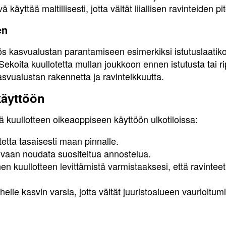
vä käyttää maltillisesti, jotta vältät liiallisen ravinteide
en
s kasvualustan parantamiseen esimerkiksi istutuslaatiko
Sekoita kuullotetta mullan joukkoon ennen istutusta tai ri
svualustan rakennetta ja ravinteikkuutta.
käyttöön
kuullotteen oikeaoppiseen käyttöön ulkotiloissa:
otetta tasaisesti maan pinnalle.
a, vaan noudata suositeltua annostelua.
 kuullotteen levittämistä varmistaaksesi, että ravinteet
lähelle kasvin varsia, jotta vältät juuristoalueen vaurioitum