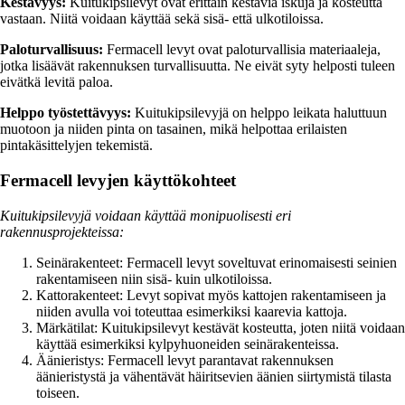
Kestävyys:
Kuitukipsilevyt ovat erittäin kestäviä iskuja ja kosteutta
vastaan. Niitä voidaan käyttää sekä sisä- että ulkotiloissa.
Paloturvallisuus:
Fermacell levyt ovat paloturvallisia materiaaleja,
jotka lisäävät rakennuksen turvallisuutta. Ne eivät syty helposti tuleen
eivätkä levitä paloa.
Helppo työstettävyys:
Kuitukipsilevyjä on helppo leikata haluttuun
muotoon ja niiden pinta on tasainen, mikä helpottaa erilaisten
pintakäsittelyjen tekemistä.
Fermacell levyjen käyttökohteet
Kuitukipsilevyjä voidaan käyttää monipuolisesti eri
rakennusprojekteissa:
Seinärakenteet: Fermacell levyt soveltuvat erinomaisesti seinien
rakentamiseen niin sisä- kuin ulkotiloissa.
Kattorakenteet: Levyt sopivat myös kattojen rakentamiseen ja
niiden avulla voi toteuttaa esimerkiksi kaarevia kattoja.
Märkätilat: Kuitukipsilevyt kestävät kosteutta, joten niitä voidaan
käyttää esimerkiksi kylpyhuoneiden seinärakenteissa.
Äänieristys: Fermacell levyt parantavat rakennuksen
äänieristystä ja vähentävät häiritsevien äänien siirtymistä tilasta
toiseen.