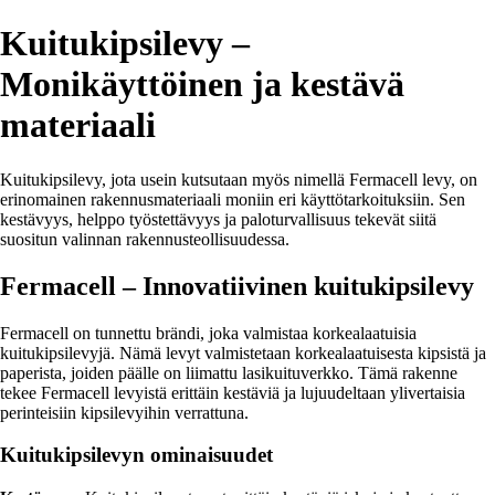
Kuitukipsilevy –
Monikäyttöinen ja kestävä
materiaali
Kuitukipsilevy, jota usein kutsutaan myös nimellä Fermacell levy, on
erinomainen rakennusmateriaali moniin eri käyttötarkoituksiin. Sen
kestävyys, helppo työstettävyys ja paloturvallisuus tekevät siitä
suositun valinnan rakennusteollisuudessa.
Fermacell – Innovatiivinen kuitukipsilevy
Fermacell on tunnettu brändi, joka valmistaa korkealaatuisia
kuitukipsilevyjä. Nämä levyt valmistetaan korkealaatuisesta kipsistä ja
paperista, joiden päälle on liimattu lasikuituverkko. Tämä rakenne
tekee Fermacell levyistä erittäin kestäviä ja lujuudeltaan ylivertaisia
perinteisiin kipsilevyihin verrattuna.
Kuitukipsilevyn ominaisuudet