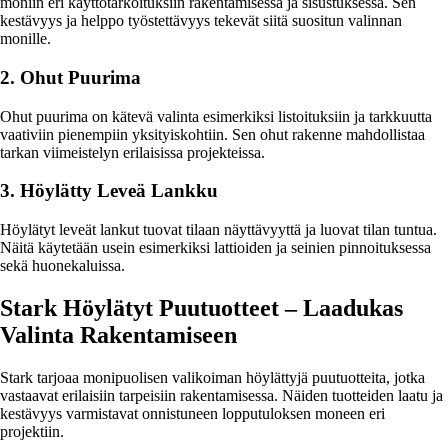
moniin eri käyttötarkoituksiin rakentamisessa ja sisustuksessa. Sen
kestävyys ja helppo työstettävyys tekevät siitä suositun valinnan
monille.
2. Ohut Puurima
Ohut puurima on kätevä valinta esimerkiksi listoituksiin ja tarkkuutta
vaativiin pienempiin yksityiskohtiin. Sen ohut rakenne mahdollistaa
tarkan viimeistelyn erilaisissa projekteissa.
3. Höylätty Leveä Lankku
Höylätyt leveät lankut tuovat tilaan näyttävyyttä ja luovat tilan tuntua.
Näitä käytetään usein esimerkiksi lattioiden ja seinien pinnoituksessa
sekä huonekaluissa.
Stark Höylätyt Puutuotteet – Laadukas
Valinta Rakentamiseen
Stark tarjoaa monipuolisen valikoiman höylättyjä puutuotteita, jotka
vastaavat erilaisiin tarpeisiin rakentamisessa. Näiden tuotteiden laatu ja
kestävyys varmistavat onnistuneen lopputuloksen moneen eri
projektiin.