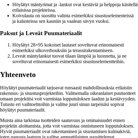
Höylätyt mäntyrimat ja -lankut ovat kestäviä ja helppoja käsitellä
erilaisissa projekteissa.
Koivulauta on suosittu valinta esimerkiksi sisustuselementeissä
ja kalusteissa sen kauniin ja vaalean sävyn vuoksi.
Paksut ja Leveät Puumateriaalit
Höylätyt 28×95 kokoiset lautaset soveltuvat erinomaisesti
esimerkiksi ulkoverhouksiin ja terassirakentamiseen.
Leveät mäntylankut tuovat tilaan lämpöä ja luonnetta, ja ne
soveltuvat erinomaisesti esimerkiksi sisustuselementteihin.
Yhteenveto
Höylätyt puumateriaalit tarjoavat runsaasti mahdollisuuksia erilaisiin
rakennus- ja sisustusprojekteihin. Valitsemalla oikeanlaiset puutuotteet
omaan projektiisi voit varmistaa lopputuloksen laadun ja kestävyyden.
Tutustu eri vaihtoehtoihin ja valitse juuri sinun tarpeisiisi sopivat
höylätyt puumateriaalit.
Muista aina tarkistaa tuotteiden saatavuus ja ominaisuudet ennen
projektin aloittamista, jotta voit varmistaa onnistuneen lopputuloksen.
Hyvät puumateriaalit ovat rakentamisen ja sisustamisen kulmakiviä,
joten panosta laatuun ja valitse ammattilaisten suosittelemat