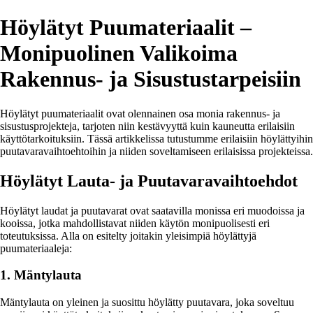
Höylätyt Puumateriaalit –
Monipuolinen Valikoima
Rakennus- ja Sisustustarpeisiin
Höylätyt puumateriaalit ovat olennainen osa monia rakennus- ja
sisustusprojekteja, tarjoten niin kestävyyttä kuin kauneutta erilaisiin
käyttötarkoituksiin. Tässä artikkelissa tutustumme erilaisiin höylättyihin
puutavaravaihtoehtoihin ja niiden soveltamiseen erilaisissa projekteissa.
Höylätyt Lauta- ja Puutavaravaihtoehdot
Höylätyt laudat ja puutavarat ovat saatavilla monissa eri muodoissa ja
kooissa, jotka mahdollistavat niiden käytön monipuolisesti eri
toteutuksissa. Alla on esitelty joitakin yleisimpiä höylättyjä
puumateriaaleja:
1. Mäntylauta
Mäntylauta on yleinen ja suosittu höylätty puutavara, joka soveltuu