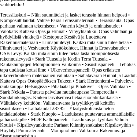
vaihtoehdot!
Terassilaskuri – Näin suunnittelet ja lasket terassin hinnan helposti
•
Komposiittilaudat: Valitse Paras Terassimateriaali
•
Terassilauta: Opas
parhaan valinnan tekemiseen
•
Vanerin käyttö ja ominaisuudet
•
Valokate: Kattava Opas ja Hinnat
•
Vinyylilankku: Opas valintaan ja
hyödyllisiä vinkkejä
•
Kestopuu: Kestävä ja Luotettava
Rakennusmateriaali
•
Liimapuulevyt: Kaikki mitä sinun tulee tietää
•
Filmivaneri ja Vesivaneri: Käyttökohteet, Hinnat ja Eroavaisuudet
•
OSB Levy: Kaikki mitä sinun tulee tietää tästä monipuolisesta
rakennuslevystä
•
Stark Tuusula ja Kodin Terra Tuusula –
Rautakauppojen Monipuolinen Valikoima
•
Sisustuspaneeli – Tehokas
tapa uudistaa kotisi ilme
•
Ulkoverhouspaneeli: Opas erilaisten
ulkoverhouksen materiaalien valintaan
•
Sahatavaran Hinnat ja Laadut:
Kattava Opas Ostopäätöksen Tukeen
•
Stark Herttoniemi – Palveleva
rautakauppa Helsingissä
•
Pihalaatat ja Pihakivet – Opas Valintaan
•
Stark Nekala – Parasta palvelua rautakaupassa Tampereella
•
Suodatinkangas: Kaiken tarvitsemasi tietää suodatinkankaista
•
Välitilalevy keittiöön: Valinnanvaraa ja tyylikkyyttä keittiön
sisustukseen
•
Lattialaudat 28×95 – Yksityiskohtaista tietoa
lattialaudoista
•
Stark Kuopio – Laadukasta puutavaraa ammattilaisille
ja harrastajille
•
MDF Kattopaneeli – Laadukas ja Tyylikäs Valinta
Kotiisi
•
Kipsilevyankkurit: Parhaat Kiinnitysratkaisut Kipsilevyihin
•
Höylätyt Puumateriaalit – Monipuolinen Valikoima Rakennus- ja
Sisustustarpeisiin
•