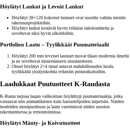
Höylätyt Lankut ja Leveät Lankut
Höylätyt 28×120 kokoiset lautaset ovat suosittu valinta moniin
rakennusprojekteihin.
Höylätyt lankut kestävät hyvin erilaisia sääolosuhteita ja
soveltuvat siksi hyvin ulkotiloihin.
Portfolion Laatu – Tyylikkäät Puumateriaalit
Höylätyt 200 mm levyiset lautaset tuovat tilaan modernia ilmettä
ja ne soveltuvat monenlaiseen sisustamiseen.
Ohuet höylätyt 2×4 rimat antavat mahdollisuuden luoda
tyylikkäitä yksityiskohtia erilaisiin pintaratkaisuihin.
Laadukkaat Puutuotteet K-Raudasta
K-Rauta tarjoaa laajan valikoiman höylättyjä puumateriaaleja, jotka
vastaavat niin ammattilaisten kuin harrastelijoiden tarpeisiin. Näiden
tuotteiden monipuolisuus ja laatu varmistavat niiden suosion
rakentamisessa ja remontoinnissa.
Höylätyt Mänty- ja Koivutuotteet