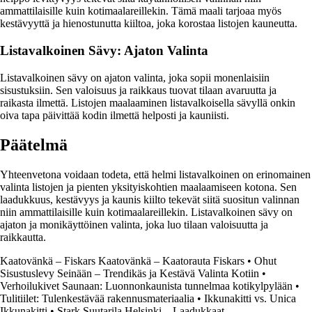
ammattilaisille kuin kotimaalareillekin. Tämä maali tarjoaa myös
kestävyyttä ja hienostunutta kiiltoa, joka korostaa listojen kauneutta.
Listavalkoinen Sävy: Ajaton Valinta
Listavalkoinen sävy on ajaton valinta, joka sopii monenlaisiin
sisustuksiin. Sen valoisuus ja raikkaus tuovat tilaan avaruutta ja
raikasta ilmettä. Listojen maalaaminen listavalkoisella sävyllä onkin
oiva tapa päivittää kodin ilmettä helposti ja kauniisti.
Päätelmä
Yhteenvetona voidaan todeta, että helmi listavalkoinen on erinomainen
valinta listojen ja pienten yksityiskohtien maalaamiseen kotona. Sen
laadukkuus, kestävyys ja kaunis kiilto tekevät siitä suositun valinnan
niin ammattilaisille kuin kotimaalareillekin. Listavalkoinen sävy on
ajaton ja monikäyttöinen valinta, joka luo tilaan valoisuutta ja
raikkautta.
Kaatovänkä – Fiskars Kaatovänkä – Kaatorauta Fiskars
•
Ohut
Sisustuslevy Seinään – Trendikäs ja Kestävä Valinta Kotiin
•
Verhoilukivet Saunaan: Luonnonkaunista tunnelmaa kotikylpylään
•
Tulitiilet: Tulenkestävää rakennusmateriaalia
•
Ikkunakitti vs. Unica
Ikkunakitti
•
Stark Suutarila Helsinki – Laadukkaat