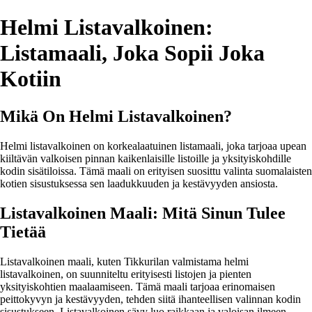
Helmi Listavalkoinen:
Listamaali, Joka Sopii Joka
Kotiin
Mikä On Helmi Listavalkoinen?
Helmi listavalkoinen on korkealaatuinen listamaali, joka tarjoaa upean
kiiltävän valkoisen pinnan kaikenlaisille listoille ja yksityiskohdille
kodin sisätiloissa. Tämä maali on erityisen suosittu valinta suomalaisten
kotien sisustuksessa sen laadukkuuden ja kestävyyden ansiosta.
Listavalkoinen Maali: Mitä Sinun Tulee
Tietää
Listavalkoinen maali, kuten Tikkurilan valmistama helmi
listavalkoinen, on suunniteltu erityisesti listojen ja pienten
yksityiskohtien maalaamiseen. Tämä maali tarjoaa erinomaisen
peittokyvyn ja kestävyyden, tehden siitä ihanteellisen valinnan kodin
sisustukseen. Listavalkoinen sävy luo raikkaan ja valoisan ilmeen