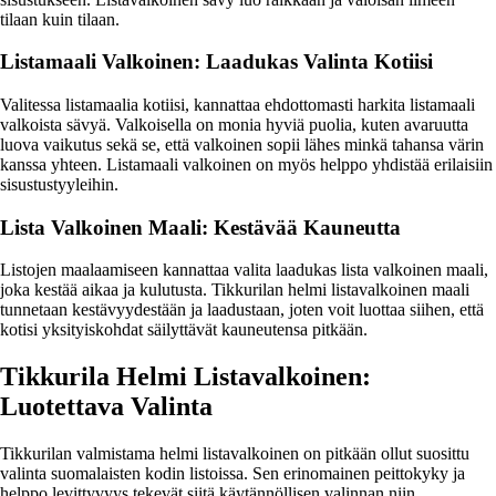
tilaan kuin tilaan.
Listamaali Valkoinen: Laadukas Valinta Kotiisi
Valitessa listamaalia kotiisi, kannattaa ehdottomasti harkita listamaali
valkoista sävyä. Valkoisella on monia hyviä puolia, kuten avaruutta
luova vaikutus sekä se, että valkoinen sopii lähes minkä tahansa värin
kanssa yhteen. Listamaali valkoinen on myös helppo yhdistää erilaisiin
sisustustyyleihin.
Lista Valkoinen Maali: Kestävää Kauneutta
Listojen maalaamiseen kannattaa valita laadukas lista valkoinen maali,
joka kestää aikaa ja kulutusta. Tikkurilan helmi listavalkoinen maali
tunnetaan kestävyydestään ja laadustaan, joten voit luottaa siihen, että
kotisi yksityiskohdat säilyttävät kauneutensa pitkään.
Tikkurila Helmi Listavalkoinen:
Luotettava Valinta
Tikkurilan valmistama helmi listavalkoinen on pitkään ollut suosittu
valinta suomalaisten kodin listoissa. Sen erinomainen peittokyky ja
helppo levittyvyys tekevät siitä käytännöllisen valinnan niin