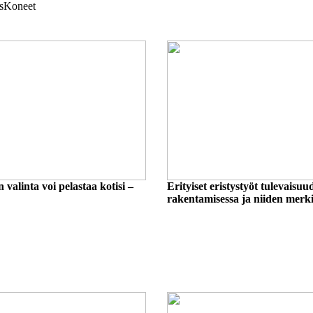
s
Koneet
 valinta voi pelastaa kotisi –
Erityiset eristystyöt tulevaisuu
rakentamisessa ja niiden merki