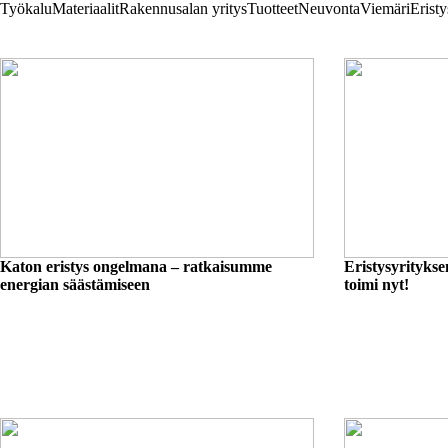
Työkalu
Materiaalit
Rakennusalan yritys
Tuotteet
Neuvonta
Viemäri
Eristy
Katon eristys ongelmana – ratkaisumme
Eristysyrityksen
energian säästämiseen
toimi nyt!