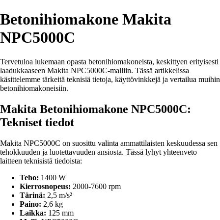
Betonihiomakone Makita
NPC5000C
Tervetuloa lukemaan opasta betonihiomakoneista, keskittyen erityisesti
laadukkaaseen Makita NPC5000C-malliin. Tässä artikkelissa
käsittelemme tärkeitä teknisiä tietoja, käyttövinkkejä ja vertailua muihin
betonihiomakoneisiin.
Makita Betonihiomakone NPC5000C:
Tekniset tiedot
Makita NPC5000C on suosittu valinta ammattilaisten keskuudessa sen
tehokkuuden ja luotettavuuden ansiosta. Tässä lyhyt yhteenveto
laitteen teknisistä tiedoista:
Teho:
1400 W
Kierrosnopeus:
2000-7600 rpm
Tärinä:
2,5 m/s²
Paino:
2,6 kg
Laikka:
125 mm