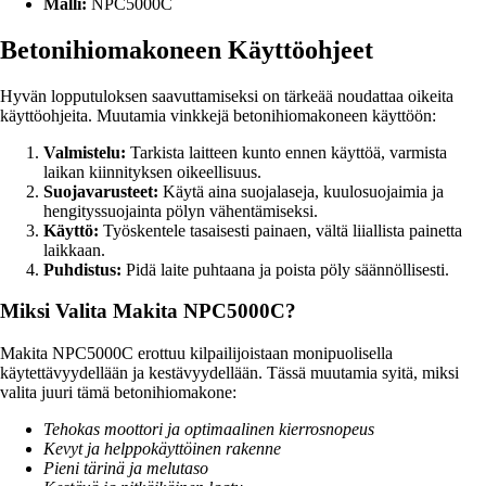
Malli:
NPC5000C
Betonihiomakoneen Käyttöohjeet
Hyvän lopputuloksen saavuttamiseksi on tärkeää noudattaa oikeita
käyttöohjeita. Muutamia vinkkejä betonihiomakoneen käyttöön:
Valmistelu:
Tarkista laitteen kunto ennen käyttöä, varmista
laikan kiinnityksen oikeellisuus.
Suojavarusteet:
Käytä aina suojalaseja, kuulosuojaimia ja
hengityssuojainta pölyn vähentämiseksi.
Käyttö:
Työskentele tasaisesti painaen, vältä liiallista painetta
laikkaan.
Puhdistus:
Pidä laite puhtaana ja poista pöly säännöllisesti.
Miksi Valita Makita NPC5000C?
Makita NPC5000C erottuu kilpailijoistaan monipuolisella
käytettävyydellään ja kestävyydellään. Tässä muutamia syitä, miksi
valita juuri tämä betonihiomakone:
Tehokas moottori ja optimaalinen kierrosnopeus
Kevyt ja helppokäyttöinen rakenne
Pieni tärinä ja melutaso