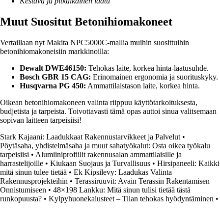
Kestävä ja pitkäikäinen laatu
Muut Suositut Betonihiomakoneet
Vertaillaan nyt Makita NPC5000C-mallia muihin suosittuihin
betonihiomakoneisiin markkinoilla:
Dewalt DWE46150:
Tehokas laite, korkea hinta-laatusuhde.
Bosch GBR 15 CAG:
Erinomainen ergonomia ja suorituskyky.
Husqvarna PG 450:
Ammattilaistason laite, korkea hinta.
Oikean betonihiomakoneen valinta riippuu käyttötarkoituksesta,
budjetista ja tarpeista. Toivottavasti tämä opas auttoi sinua valitsemaan
sopivan laitteen tarpeisiisi!
Stark Kajaani: Laadukkaat Rakennustarvikkeet ja Palvelut
•
Pöytäsaha, yhdistelmäsaha ja muut sahatyökalut: Osta oikea työkalu
tarpeisiisi
•
Alumiiniprofiilit rakennusalan ammattilaisille ja
harrastelijoille
•
Kiukaan Suojaus ja Turvallisuus
•
Hirsipaneeli: Kaikki
mitä sinun tulee tietää
•
Ek Kipsilevy: Laadukas Valinta
Rakennusprojekteihin
•
Terassiruuvit: Avain Terassin Rakentamisen
Onnistumiseen
•
48×198 Lankku: Mitä sinun tulisi tietää tästä
runkopuusta?
•
Kylpyhuonekalusteet – Tilan tehokas hyödyntäminen
•