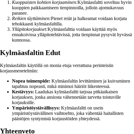
Kuoppaisten kohtien korjaaminen:
Kylmäasfaltti soveltuu hyvin
kuoppien paikkaamiseen tienpinnoilla, jolloin ajomukavuus
paranee.
Reikien täyttäminen:
Pienet reiät ja halkeamat voidaan korjata
tehokkaasti kylmäasfaltilla.
Ylläpitokorjaukset:
Kylmäasfalttia voidaan käyttää myös
ennakoivissa ylläpitotehtävissä, jotta tienpinnat pysyvät hyvässä
kunnossa.
Kylmäasfaltin Edut
Kylmäasfaltin käytöllä on monia etuja verrattuna perinteisiin
korjausmenetelmiin:
Nopea toimenpide:
Kylmäasfaltin levittäminen ja kuivuminen
tapahtuu nopeasti, mikä minimoi häiriöt liikenteessä.
Kestävyys:
Laadukas kylmäasfaltti tarjoaa pitkäaikaisen
korjauksen, jonka ansiosta vähennetään tarvetta toistuville
korjauksille.
Ympäristöystävällisyys:
Kylmäasfaltti on usein
ympäristöystävällinen vaihtoehto, joka vähentää haitallisten
päästöjen syntymistä korjaustöiden yhteydessä.
Yhteenveto