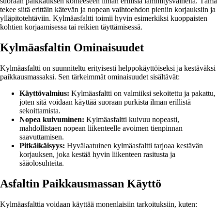
suoraan paikkauksen kohteeseen ilman erillisiä lämmitysvaiheita. Tämä
tekee siitä erittäin kätevän ja nopean vaihtoehdon pieniin korjauksiin ja
ylläpitotehtäviin. Kylmäasfaltti toimii hyvin esimerkiksi kuoppaisten
kohtien korjaamisessa tai reikien täyttämisessä.
Kylmäasfaltin Ominaisuudet
Kylmäasfaltti on suunniteltu erityisesti helppokäyttöiseksi ja kestäväksi
paikkausmassaksi. Sen tärkeimmät ominaisuudet sisältävät:
Käyttövalmius:
Kylmäasfaltti on valmiiksi sekoitettu ja pakattu,
joten sitä voidaan käyttää suoraan purkista ilman erillistä
sekoittamista.
Nopea kuivuminen:
Kylmäasfaltti kuivuu nopeasti,
mahdollistaen nopean liikenteelle avoimen tienpinnan
saavuttamisen.
Pitkäikäisyys:
Hyvälaatuinen kylmäasfaltti tarjoaa kestävän
korjauksen, joka kestää hyvin liikenteen rasitusta ja
sääolosuhteita.
Asfaltin Paikkausmassan Käyttö
Kylmäasfalttia voidaan käyttää monenlaisiin tarkoituksiin, kuten: