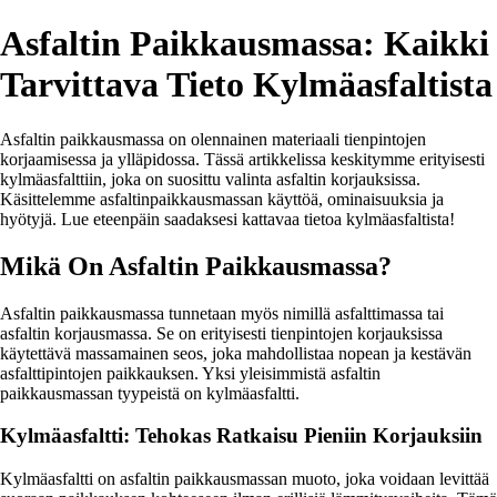
Asfaltin Paikkausmassa: Kaikki
Tarvittava Tieto Kylmäasfaltista
Asfaltin paikkausmassa on olennainen materiaali tienpintojen
korjaamisessa ja ylläpidossa. Tässä artikkelissa keskitymme erityisesti
kylmäasfalttiin, joka on suosittu valinta asfaltin korjauksissa.
Käsittelemme asfaltinpaikkausmassan käyttöä, ominaisuuksia ja
hyötyjä. Lue eteenpäin saadaksesi kattavaa tietoa kylmäasfaltista!
Mikä On Asfaltin Paikkausmassa?
Asfaltin paikkausmassa tunnetaan myös nimillä asfalttimassa tai
asfaltin korjausmassa. Se on erityisesti tienpintojen korjauksissa
käytettävä massamainen seos, joka mahdollistaa nopean ja kestävän
asfalttipintojen paikkauksen. Yksi yleisimmistä asfaltin
paikkausmassan tyypeistä on kylmäasfaltti.
Kylmäasfaltti: Tehokas Ratkaisu Pieniin Korjauksiin
Kylmäasfaltti on asfaltin paikkausmassan muoto, joka voidaan levittää