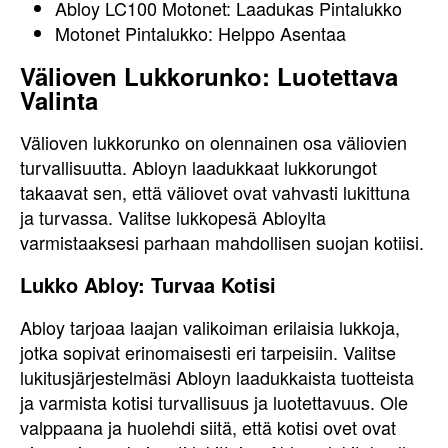
Abloy LC100 Motonet: Laadukas Pintalukko
Motonet Pintalukko: Helppo Asentaa
Välioven Lukkorunko: Luotettava
Valinta
Välioven lukkorunko on olennainen osa väliovien
turvallisuutta. Abloyn laadukkaat lukkorungot
takaavat sen, että väliovet ovat vahvasti lukittuna
ja turvassa. Valitse lukkopesä Abloylta
varmistaaksesi parhaan mahdollisen suojan kotiisi.
Lukko Abloy: Turvaa Kotisi
Abloy tarjoaa laajan valikoiman erilaisia lukkoja,
jotka sopivat erinomaisesti eri tarpeisiin. Valitse
lukitusjärjestelmäsi Abloyn laadukkaista tuotteista
ja varmista kotisi turvallisuus ja luotettavuus. Ole
valppaana ja huolehdi siitä, että kotisi ovet ovat